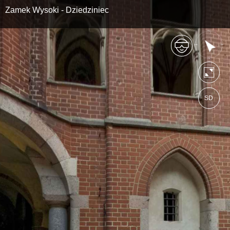
Zamek Wysoki - Dziedziniec
SD
https://muzeumzamkowewmalborku.wkr
Mapa serwisu