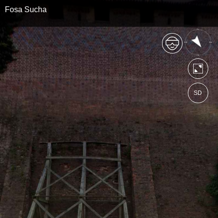
Fosa Sucha
SD
https://muzeumzamkowewmalborku.wkr
Mapa serwisu