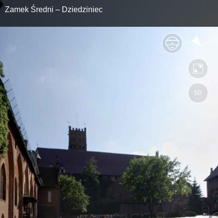
Zamek Średni – Dziedziniec
SD
https://muzeumzamkowewmalborku.wkr
Mapa serwisu