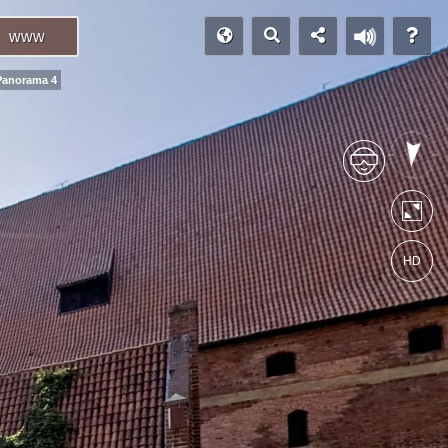
www
Panorama 4
HD