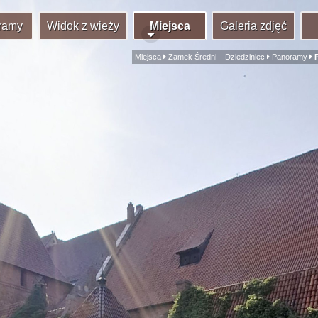
ramy
Widok z wieży
Miejsca
Galeria zdjęć
Miejsca
Zamek Średni – Dziedziniec
Panoramy