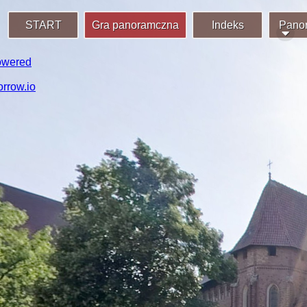
START
Gra panoramczna
Indeks
Pano