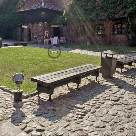
tps://muzeumzamkowewmalborku.wkraj
Mapa serwisu