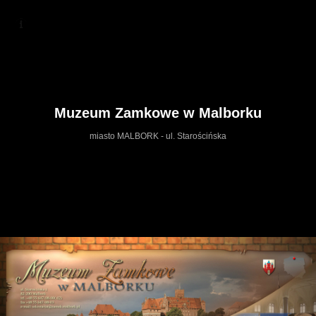
Muzeum Zamkowe w Malborku
miasto MALBORK - ul. Starościńska
https://muzeumzamkowewmalborku.wkr
Mapa serwisu